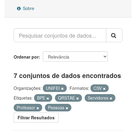
Sobre
Ordenar por
7 conjuntos de dados encontrados
Organizações:
UNIFEI
Formatos:
CSV
Etiquetas:
BPE
QRSTAE
Servidores
Professor
Pessoas
Filtrar Resultados