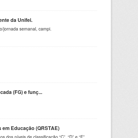
nte da Unifei.
ho/jornada semanal, campi.
cada (FG) e funç...
vos em Educação (QRSTAE)
dos níveis de classificação “C”, “D” e “E”,