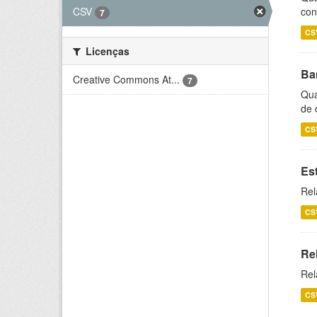
CSV
con
7
CS
Licenças
Ba
Creative Commons At...
7
Qua
de 
CS
Es
Rel
CS
Re
Rel
CS