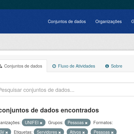
Conjuntos de dados
Organizações
G
Conjuntos de dados
Fluxo de Atividades
Sobre
conjuntos de dados encontrados
anizações:
UNIFEI
Grupos:
Pessoas
Formatos:
SV
Etiquetas:
Servidores
Ativos
Pessoas