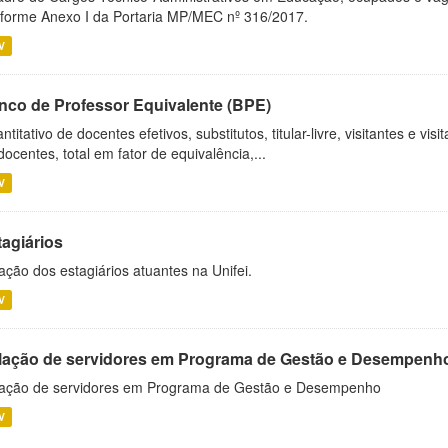
forme Anexo I da Portaria MP/MEC nº 316/2017.
V
nco de Professor Equivalente (BPE)
ntitativo de docentes efetivos, substitutos, titular-livre, visitantes e vi
docentes, total em fator de equivalência,...
V
tagiários
ação dos estagiários atuantes na Unifei.
V
lação de servidores em Programa de Gestão e Desempenh
ação de servidores em Programa de Gestão e Desempenho
V