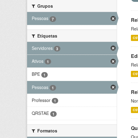
Grupos
Pessoas
7
Re
Rel
Etiquetas
CS
Servidores
3
Ed
Ativos
1
Rel
BPE
CS
1
Pessoas
1
Rel
Professor
Nom
1
CS
QRSTAE
1
Qu
Formatos
Qua