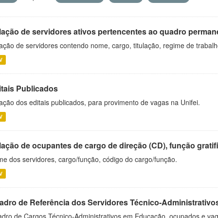
lação de servidores ativos pertencentes ao quadro permane
ação de servidores contendo nome, cargo, titulação, regime de trabal
V
itais Publicados
ação dos editais publicados, para provimento de vagas na Unifei.
V
ação de ocupantes de cargo de direção (CD), função gratifi
e dos servidores, cargo/função, código do cargo/função.
V
adro de Referência dos Servidores Técnico-Administrati
dro de Cargos Técnico-Administrativos em Educação, ocupados e vagos 