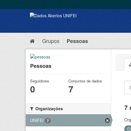
Grupos
Pessoas
Pessoas
Seguidores
Conjuntos de dados
0
7
7 
Organizações
Org
UNIFEI
7
C