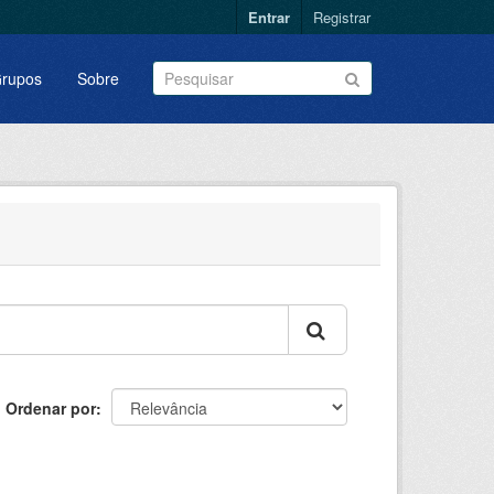
Entrar
Registrar
rupos
Sobre
Ordenar por