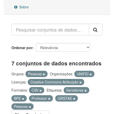
Sobre
Ordenar por
7 conjuntos de dados encontrados
Grupos:
Pessoas
Organizações:
UNIFEI
Licenças:
Creative Commons Atribuição
Formatos:
CSV
Etiquetas:
Servidores
BPE
Professor
QRSTAE
Pessoas