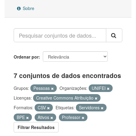
Sobre
Ordenar por
7 conjuntos de dados encontrados
Grupos:
Pessoas
Organizações:
UNIFEI
Licenças:
Creative Commons Atribuição
Formatos:
CSV
Etiquetas:
Servidores
BPE
Ativos
Professor
Filtrar Resultados