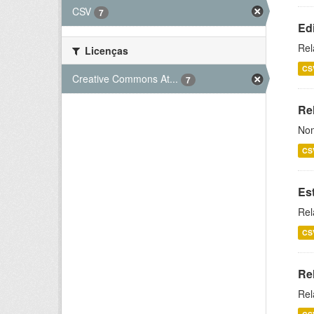
CSV
7
Ed
Rel
Licenças
CS
Creative Commons At...
7
Rel
Nom
CS
Es
Rel
CS
Re
Rel