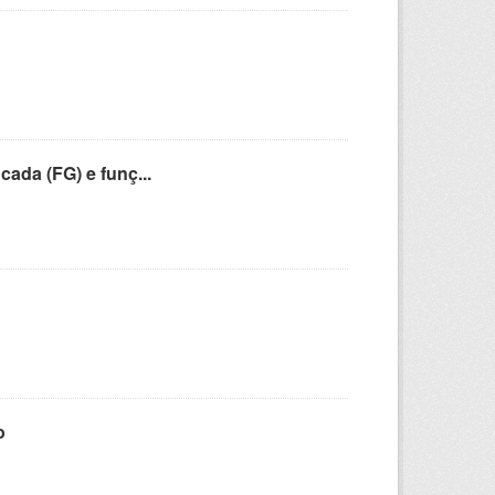
cada (FG) e funç...
o