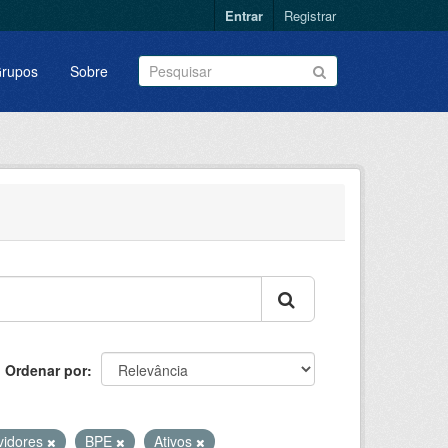
Entrar
Registrar
rupos
Sobre
Ordenar por
vidores
BPE
Ativos