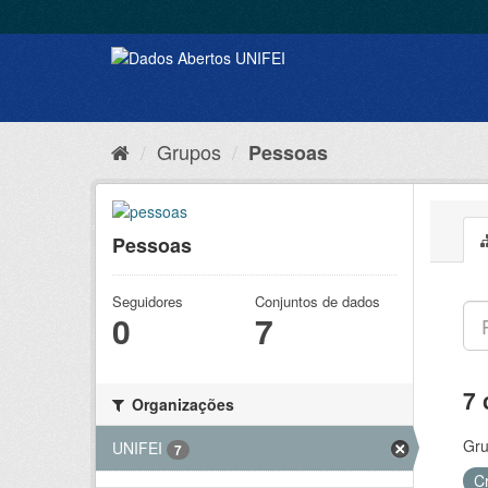
Grupos
Pessoas
Pessoas
Seguidores
Conjuntos de dados
0
7
7 
Organizações
Gru
UNIFEI
7
C