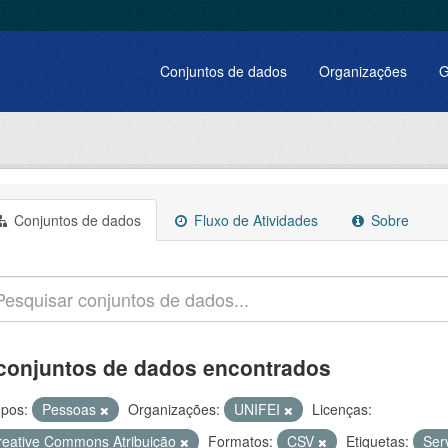
Conjuntos de dados
Organizações
G
Conjuntos de dados
Fluxo de Atividades
Sobre
conjuntos de dados encontrados
pos:
Pessoas
Organizações:
UNIFEI
Licenças:
reative Commons Atribuição
Formatos:
CSV
Etiquetas:
Ser