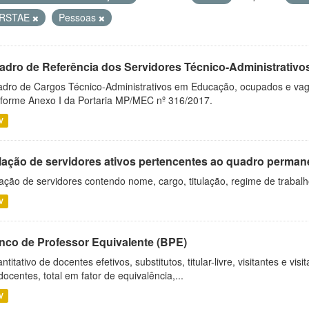
RSTAE
Pessoas
adro de Referência dos Servidores Técnico-Administrati
dro de Cargos Técnico-Administrativos em Educação, ocupados e vagos 
forme Anexo I da Portaria MP/MEC nº 316/2017.
V
lação de servidores ativos pertencentes ao quadro permane
ação de servidores contendo nome, cargo, titulação, regime de trabal
V
nco de Professor Equivalente (BPE)
ntitativo de docentes efetivos, substitutos, titular-livre, visitantes e vi
docentes, total em fator de equivalência,...
V