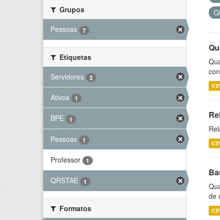
Grupos
Q
Pessoas
7
Qu
Etiquetas
Qua
con
Servidores
3
CS
Ativos
1
Re
BPE
1
Rel
Pessoas
1
CS
Professor
1
Ba
QRSTAE
1
Qua
de 
Formatos
CS