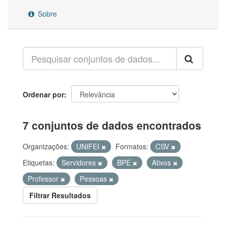
Sobre
Ordenar por
7 conjuntos de dados encontrados
Organizações:
UNIFEI
Formatos:
CSV
Etiquetas:
Servidores
BPE
Ativos
Professor
Pessoas
Filtrar Resultados