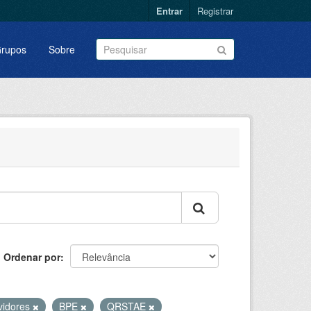
Entrar
Registrar
rupos
Sobre
Ordenar por
vidores
BPE
QRSTAE