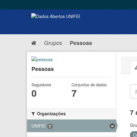
Grupos
Pessoas
Pessoas
Seguidores
Conjuntos de dados
0
7
7 
Organizações
Gru
UNIFEI
7
C