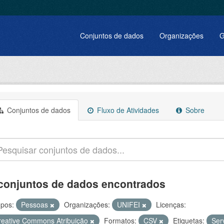
Conjuntos de dados
Organizações
G
Conjuntos de dados
Fluxo de Atividades
Sobre
conjuntos de dados encontrados
pos:
Pessoas
Organizações:
UNIFEI
Licenças:
reative Commons Atribuição
Formatos:
CSV
Etiquetas:
Ser