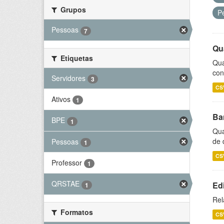
Grupos
P
Pessoas
7
Qu
Etiquetas
Qua
con
Servidores
3
CS
Ativos
1
Ba
BPE
1
Qua
de 
Pessoas
1
CS
Professor
1
QRSTAE
Ed
1
Rel
Formatos
CS