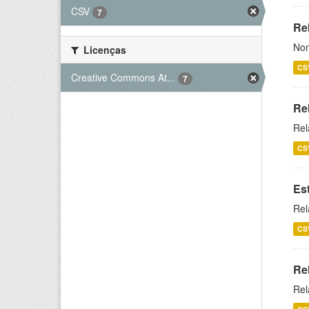
CSV
7
Rel
Nom
Licenças
CS
Creative Commons At...
7
Re
Rel
CS
Es
Rel
CS
Re
Rel