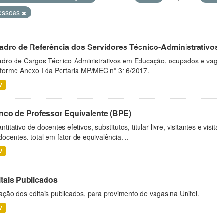
essoas
adro de Referência dos Servidores Técnico-Administrati
dro de Cargos Técnico-Administrativos em Educação, ocupados e vagos 
forme Anexo I da Portaria MP/MEC nº 316/2017.
V
nco de Professor Equivalente (BPE)
ntitativo de docentes efetivos, substitutos, titular-livre, visitantes e vi
docentes, total em fator de equivalência,...
V
itais Publicados
ação dos editais publicados, para provimento de vagas na Unifei.
V