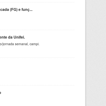
cada (FG) e funç...
nte da Unifei.
ho/jornada semanal, campi.
o