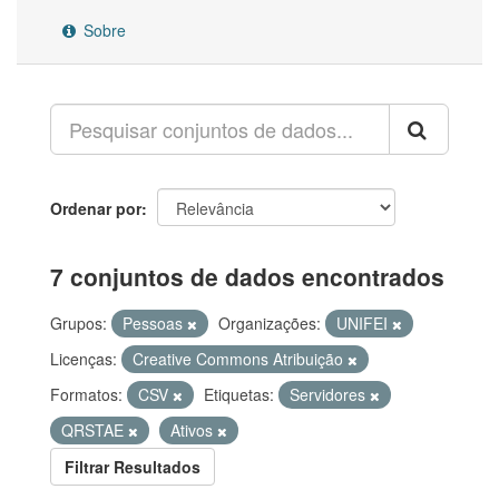
Sobre
Ordenar por
7 conjuntos de dados encontrados
Grupos:
Pessoas
Organizações:
UNIFEI
Licenças:
Creative Commons Atribuição
Formatos:
CSV
Etiquetas:
Servidores
QRSTAE
Ativos
Filtrar Resultados