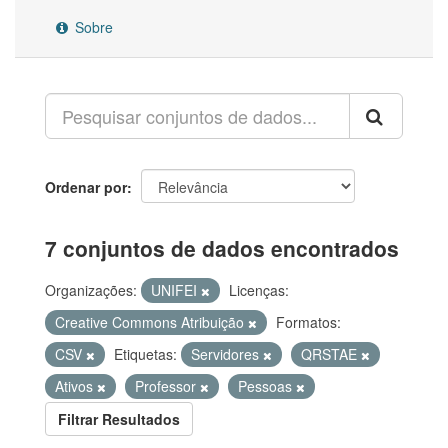
Sobre
Ordenar por
7 conjuntos de dados encontrados
Organizações:
UNIFEI
Licenças:
Creative Commons Atribuição
Formatos:
CSV
Etiquetas:
Servidores
QRSTAE
Ativos
Professor
Pessoas
Filtrar Resultados