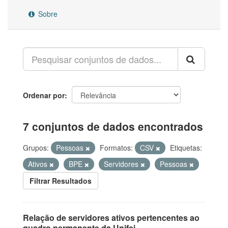
Sobre
Ordenar por
7 conjuntos de dados encontrados
Grupos:
Pessoas
Formatos:
CSV
Etiquetas:
Ativos
BPE
Servidores
Pessoas
Filtrar Resultados
Relação de servidores ativos pertencentes ao
quadro permanente da Unifei.