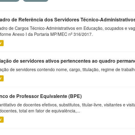
adro de Referência dos Servidores Técnico-Administrati
dro de Cargos Técnico-Administrativos em Educação, ocupados e vagos 
forme Anexo I da Portaria MP/MEC nº 316/2017.
V
lação de servidores ativos pertencentes ao quadro permane
ação de servidores contendo nome, cargo, titulação, regime de trabal
V
nco de Professor Equivalente (BPE)
ntitativo de docentes efetivos, substitutos, titular-livre, visitantes e vi
docentes, total em fator de equivalência,...
V