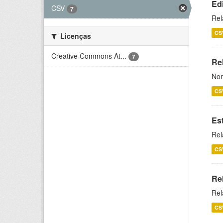
Ed
CSV
7
Rel
CS
Licenças
Creative Commons At...
7
Rel
Nom
CS
Es
Rel
CS
Re
Rel
CS