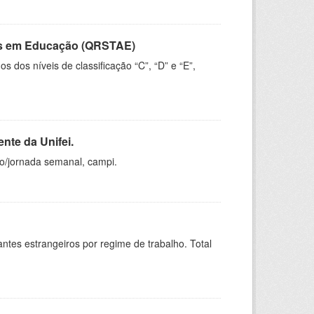
vos em Educação (QRSTAE)
dos níveis de classificação “C”, “D” e “E”,
nte da Unifei.
ho/jornada semanal, campi.
sitantes estrangeiros por regime de trabalho. Total