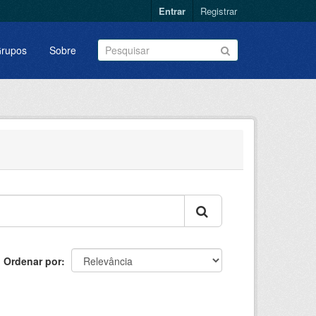
Entrar
Registrar
rupos
Sobre
Ordenar por