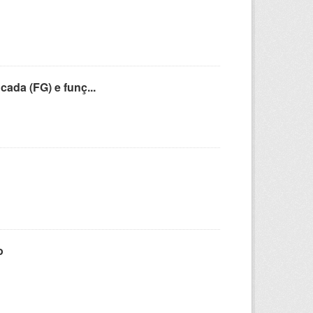
cada (FG) e funç...
o