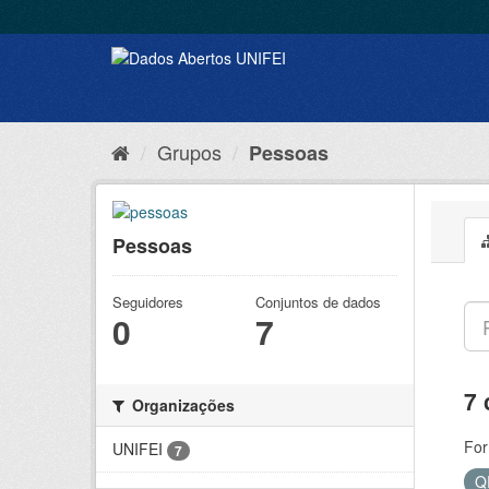
Grupos
Pessoas
Pessoas
Seguidores
Conjuntos de dados
0
7
7 
Organizações
For
UNIFEI
7
Q