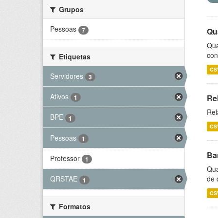
Grupos
Pessoas
7
Qu
Qua
con
Etiquetas
CS
Servidores
3
Ativos
Re
1
Rel
BPE
1
CS
Pessoas
1
Ba
Professor
1
Qua
de 
QRSTAE
1
CS
Formatos