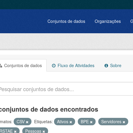
Conjuntos de dados
Organizações
G
Conjuntos de dados
Fluxo de Atividades
Sobre
conjuntos de dados encontrados
matos:
CSV
Etiquetas:
Ativos
BPE
Servidores
RSTAE
Pessoas