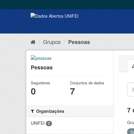
Grupos
Pessoas
Pessoas
Seguidores
Conjuntos de dados
0
7
7 
Organizações
Gru
UNIFEI
7
S