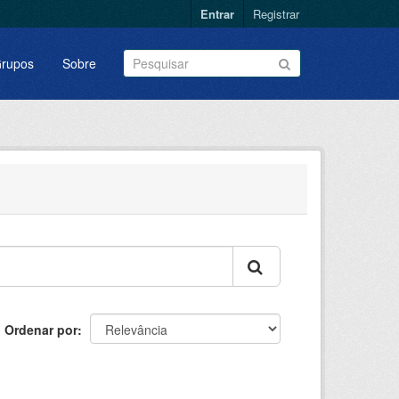
Entrar
Registrar
rupos
Sobre
Ordenar por