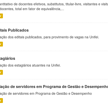
ntitativo de docentes efetivos, substitutos, titular-livre, visitantes e vi
docentes, total em fator de equivalência,...
V
itais Publicados
ação dos editais publicados, para provimento de vagas na Unifei.
V
tagiários
ação dos estagiários atuantes na Unifei.
V
lação de servidores em Programa de Gestão e Desempenh
ação de servidores em Programa de Gestão e Desempenho
V