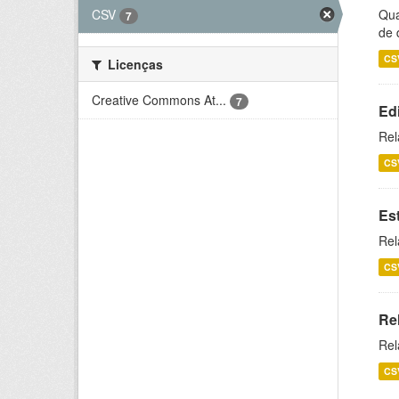
CSV
Qua
7
de 
CS
Licenças
Creative Commons At...
7
Ed
Rel
CS
Es
Rel
CS
Re
Rel
CS