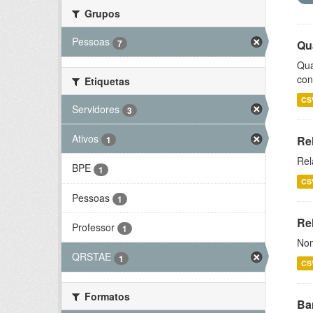
Grupos
Pessoas
7
Qu
Qua
con
Etiquetas
CS
Servidores
3
Ativos
Re
1
Rel
BPE
1
CS
Pessoas
1
Rel
Professor
1
Nom
QRSTAE
1
CS
Formatos
Ba