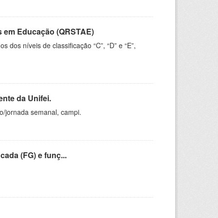
vos em Educação (QRSTAE)
dos níveis de classificação “C”, “D” e “E”,
nte da Unifei.
ho/jornada semanal, campi.
cada (FG) e funç...