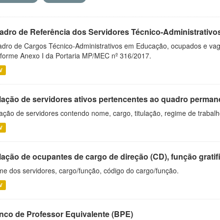
adro de Referência dos Servidores Técnico-Administrati
dro de Cargos Técnico-Administrativos em Educação, ocupados e vagos 
forme Anexo I da Portaria MP/MEC nº 316/2017.
V
lação de servidores ativos pertencentes ao quadro permane
ação de servidores contendo nome, cargo, titulação, regime de trabal
V
ação de ocupantes de cargo de direção (CD), função gratifi
e dos servidores, cargo/função, código do cargo/função.
V
nco de Professor Equivalente (BPE)