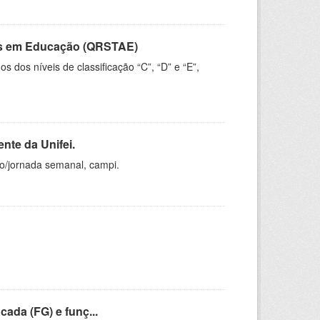
vos em Educação (QRSTAE)
dos níveis de classificação “C”, “D” e “E”,
nte da Unifei.
ho/jornada semanal, campi.
cada (FG) e funç...