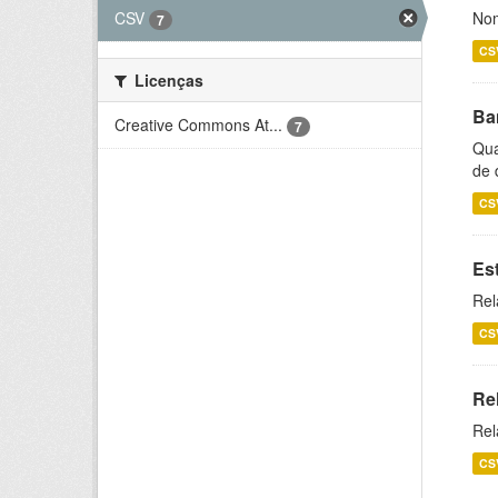
CSV
Nom
7
CS
Licenças
Ba
Creative Commons At...
7
Qua
de 
CS
Es
Rel
CS
Re
Rel
CS