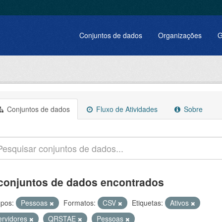
Conjuntos de dados
Organizações
G
Conjuntos de dados
Fluxo de Atividades
Sobre
conjuntos de dados encontrados
pos:
Pessoas
Formatos:
CSV
Etiquetas:
Ativos
ervidores
QRSTAE
Pessoas