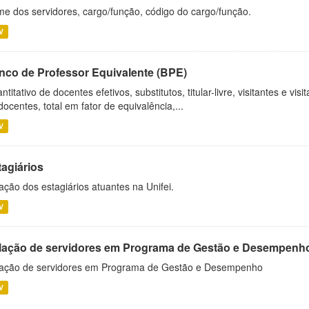
e dos servidores, cargo/função, código do cargo/função.
V
nco de Professor Equivalente (BPE)
ntitativo de docentes efetivos, substitutos, titular-livre, visitantes e vi
docentes, total em fator de equivalência,...
V
tagiários
ação dos estagiários atuantes na Unifei.
V
lação de servidores em Programa de Gestão e Desempenh
ação de servidores em Programa de Gestão e Desempenho
V