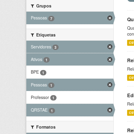
Grupos
Pessoas
7
Qu
Qua
con
Etiquetas
CS
Servidores
3
Ativos
Re
1
Rel
BPE
1
CS
Pessoas
1
Ed
Professor
1
Rel
QRSTAE
1
CS
Formatos
Rel