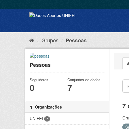
Grupos
Pessoas
Pessoas
Seguidores
Conjuntos de dados
0
7
7 
Organizações
Gru
UNIFEI
7
S