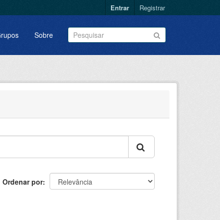
Entrar
Registrar
rupos
Sobre
Ordenar por