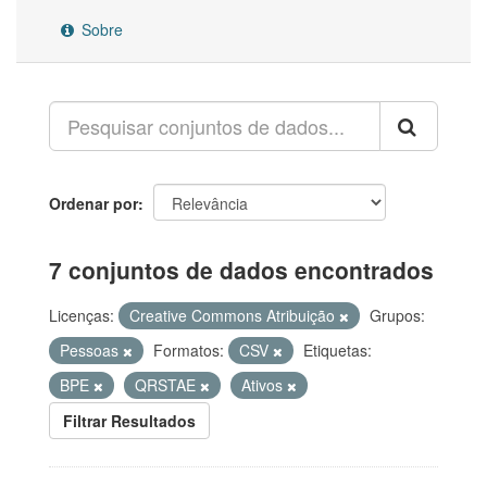
Sobre
Ordenar por
7 conjuntos de dados encontrados
Licenças:
Creative Commons Atribuição
Grupos:
Pessoas
Formatos:
CSV
Etiquetas:
BPE
QRSTAE
Ativos
Filtrar Resultados