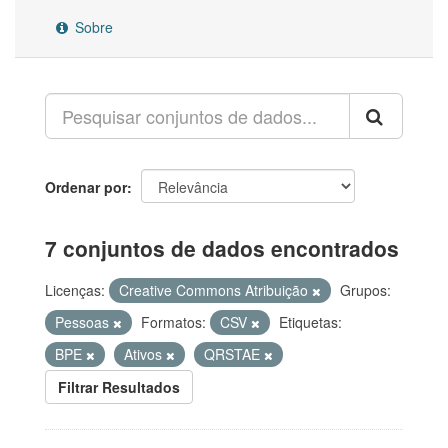
Sobre
Ordenar por
7 conjuntos de dados encontrados
Licenças:
Creative Commons Atribuição
Grupos:
Pessoas
Formatos:
CSV
Etiquetas:
BPE
Ativos
QRSTAE
Filtrar Resultados