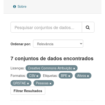
Sobre
Ordenar por
7 conjuntos de dados encontrados
Licenças:
Creative Commons Atribuição
Formatos:
CSV
Etiquetas:
BPE
Ativos
QRSTAE
Pessoas
Filtrar Resultados