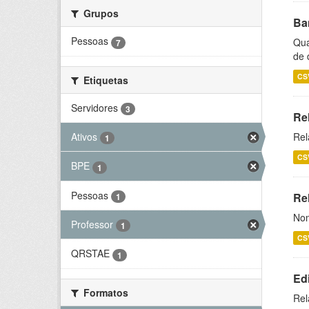
Grupos
Ba
Pessoas
Qua
7
de 
CS
Etiquetas
Servidores
3
Re
Ativos
Rel
1
CS
BPE
1
Pessoas
Rel
1
Nom
Professor
1
CS
QRSTAE
1
Ed
Formatos
Rel