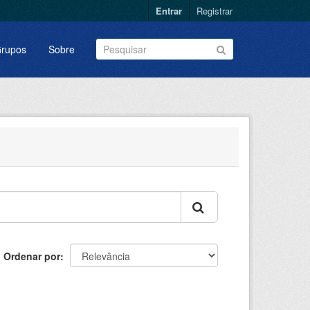
Entrar
Registrar
rupos
Sobre
Ordenar por