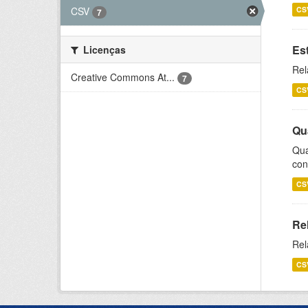
CSV
CS
7
Es
Licenças
Rel
Creative Commons At...
7
CS
Qu
Qua
con
CS
Re
Rel
CS