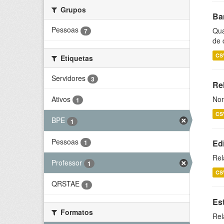
Grupos
Ba
Pessoas
Qua
7
de 
CS
Etiquetas
Servidores
3
Rel
Ativos
Nom
1
CS
BPE
1
Pessoas
Ed
1
Rel
Professor
1
CS
QRSTAE
1
Es
Formatos
Rel