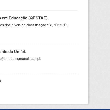
vos em Educação (QRSTAE)
dos níveis de classificação “C”, “D” e “E”,
nte da Unifei.
ho/jornada semanal, campi.
o