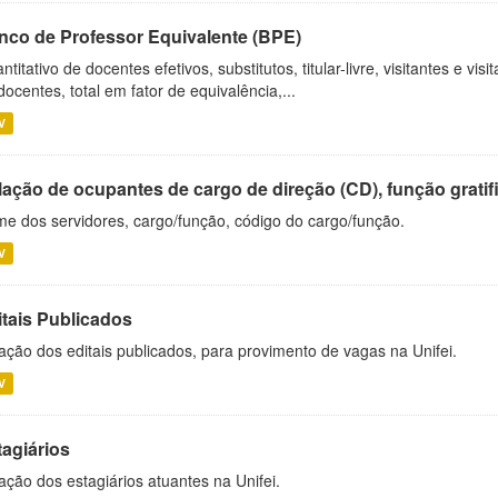
nco de Professor Equivalente (BPE)
ntitativo de docentes efetivos, substitutos, titular-livre, visitantes e vi
docentes, total em fator de equivalência,...
V
ação de ocupantes de cargo de direção (CD), função gratifi
e dos servidores, cargo/função, código do cargo/função.
V
itais Publicados
ação dos editais publicados, para provimento de vagas na Unifei.
V
tagiários
ação dos estagiários atuantes na Unifei.