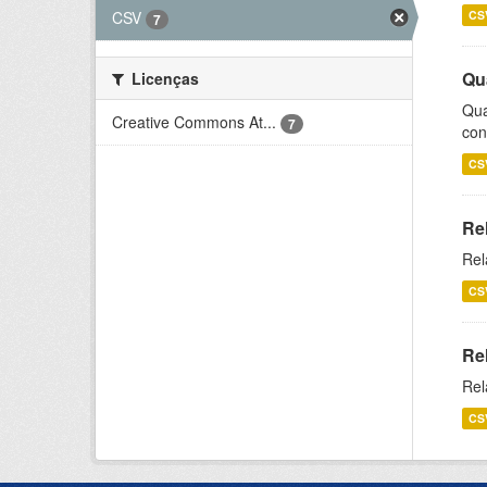
CSV
CS
7
Qu
Licenças
Qua
Creative Commons At...
7
con
CS
Re
Rel
CS
Re
Rel
CS