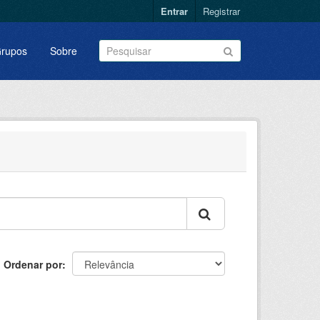
Entrar
Registrar
rupos
Sobre
Ordenar por