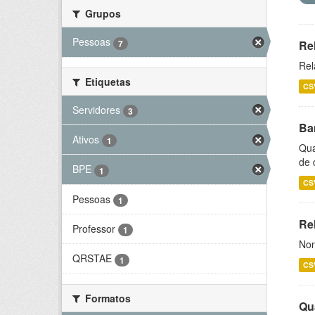
Grupos
Pessoas
7
Re
Rel
Etiquetas
CS
Servidores
3
Ba
Ativos
1
Qua
de 
BPE
1
CS
Pessoas
1
Rel
Professor
1
Nom
QRSTAE
1
CS
Formatos
Qu