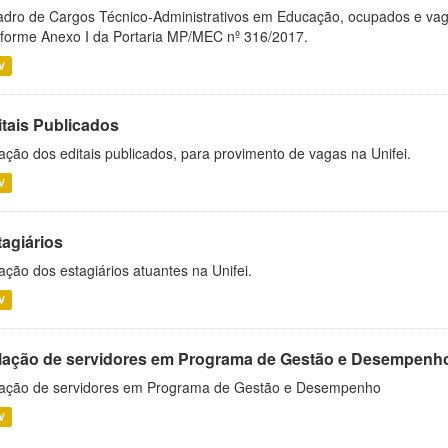
dro de Cargos Técnico-Administrativos em Educação, ocupados e vagos 
forme Anexo I da Portaria MP/MEC nº 316/2017.
V
itais Publicados
ação dos editais publicados, para provimento de vagas na Unifei.
V
tagiários
ação dos estagiários atuantes na Unifei.
V
lação de servidores em Programa de Gestão e Desempenh
ação de servidores em Programa de Gestão e Desempenho
V