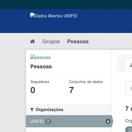
Grupos
Pessoas
Pessoas
Seguidores
Conjuntos de dados
0
7
7 
Organizações
Org
UNIFEI
7
C