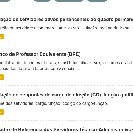
lação de servidores ativos pertencentes ao quadro permane
ação de servidores contendo nome, cargo, titulação, regime de trabal
V
nco de Professor Equivalente (BPE)
ntitativo de docentes efetivos, substitutos, titular-livre, visitantes e vi
docentes, total em fator de equivalência,...
V
ação de ocupantes de cargo de direção (CD), função gratifi
e dos servidores, cargo/função, código do cargo/função.
V
adro de Referência dos Servidores Técnico-Administrati