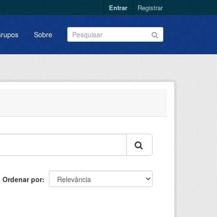
Entrar
Registrar
rupos
Sobre
Ordenar por