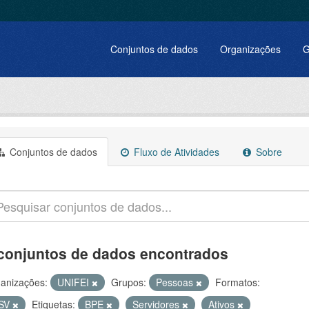
Conjuntos de dados
Organizações
G
Conjuntos de dados
Fluxo de Atividades
Sobre
conjuntos de dados encontrados
anizações:
UNIFEI
Grupos:
Pessoas
Formatos:
SV
Etiquetas:
BPE
Servidores
Ativos