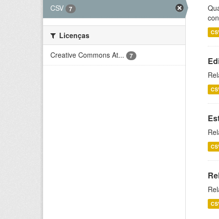
CSV
Qua
7
con
CS
Licenças
Creative Commons At...
7
Ed
Rel
CS
Es
Rel
CS
Re
Rel
CS