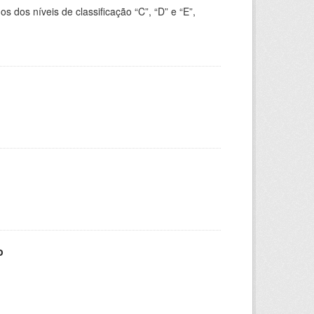
dos níveis de classificação “C”, “D” e “E”,
o