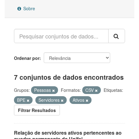
Sobre
Ordenar por
7 conjuntos de dados encontrados
Grupos:
Pessoas
Formatos:
CSV
Etiquetas:
BPE
Servidores
Ativos
Filtrar Resultados
Relação de servidores ativos pertencentes ao
quadro permanente da Unifei.