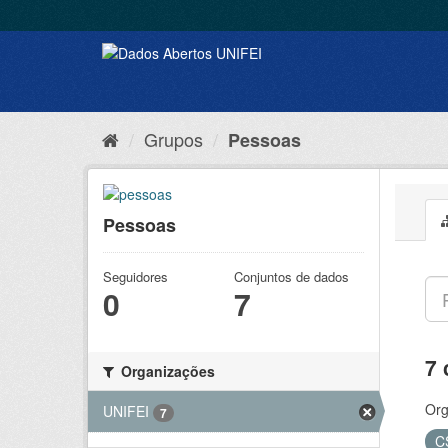
Grupos
Pessoas
Pessoas
Seguidores
Conjuntos de dados
0
7
7 
Organizações
Org
UNIFEI
7
C