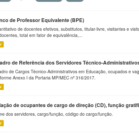
nco de Professor Equivalente (BPE)
ntitativo de docentes efetivos, substitutos, titular-livre, visitantes e vi
docentes, total em fator de equivalência,...
V
adro de Referência dos Servidores Técnico-Administrati
dro de Cargos Técnico-Administrativos em Educação, ocupados e vagos 
forme Anexo I da Portaria MP/MEC nº 316/2017.
V
ação de ocupantes de cargo de direção (CD), função gratifi
e dos servidores, cargo/função, código do cargo/função.
V