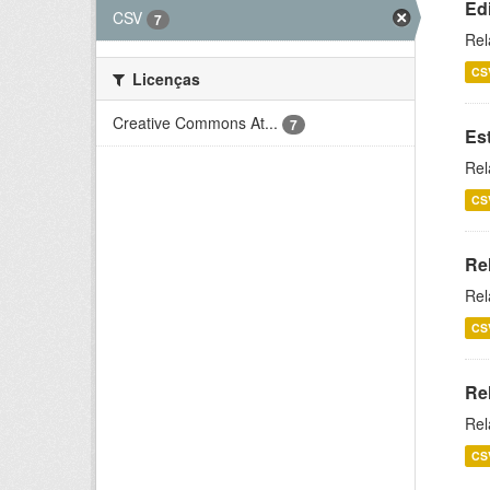
Ed
CSV
7
Rel
CS
Licenças
Creative Commons At...
7
Es
Rel
CS
Re
Rel
CS
Re
Rel
CS