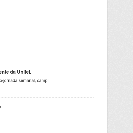
nte da Unifei.
ho/jornada semanal, campi.
o