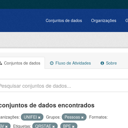
Conjuntos de dados
Organizações
G
Conjuntos de dados
Fluxo de Atividades
Sobre
conjuntos de dados encontrados
anizações:
UNIFEI
Grupos:
Pessoas
Formatos:
SV
Etiquetas:
QRSTAE
BPE