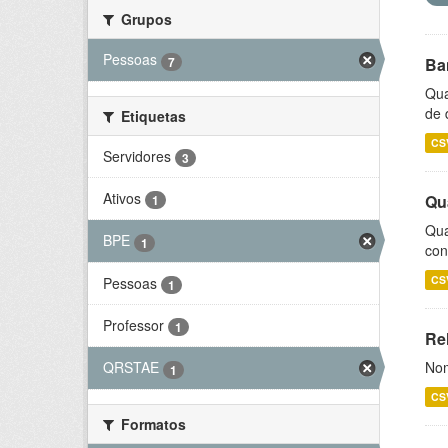
Grupos
Pessoas
7
Ba
Qua
de 
Etiquetas
CS
Servidores
3
Ativos
Qu
1
Qua
BPE
1
con
CS
Pessoas
1
Professor
1
Rel
Nom
QRSTAE
1
CS
Formatos