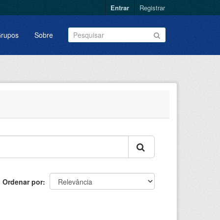
Entrar
Registrar
rupos
Sobre
Ordenar por