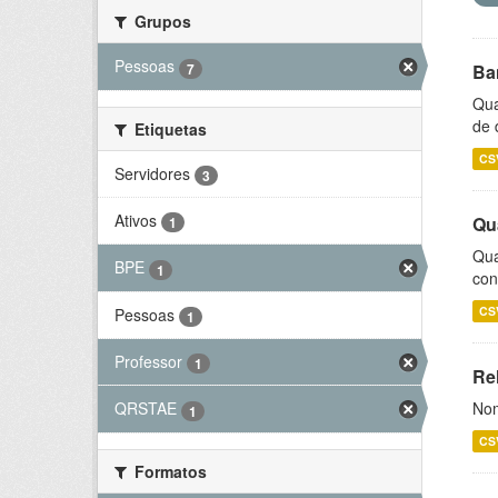
Grupos
Pessoas
7
Ba
Qua
de 
Etiquetas
CS
Servidores
3
Ativos
Qu
1
Qua
BPE
1
con
CS
Pessoas
1
Professor
1
Rel
Nom
QRSTAE
1
CS
Formatos