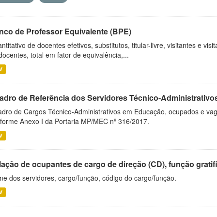
nco de Professor Equivalente (BPE)
ntitativo de docentes efetivos, substitutos, titular-livre, visitantes e vi
docentes, total em fator de equivalência,...
V
adro de Referência dos Servidores Técnico-Administrati
dro de Cargos Técnico-Administrativos em Educação, ocupados e vagos 
forme Anexo I da Portaria MP/MEC nº 316/2017.
V
ação de ocupantes de cargo de direção (CD), função gratifi
e dos servidores, cargo/função, código do cargo/função.
V