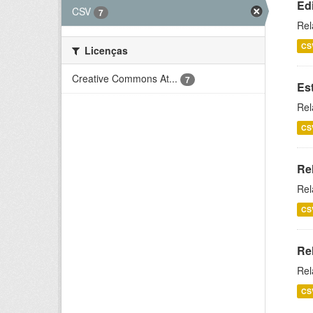
Ed
CSV
7
Rel
CS
Licenças
Creative Commons At...
7
Es
Rel
CS
Re
Rel
CS
Re
Rel
CS