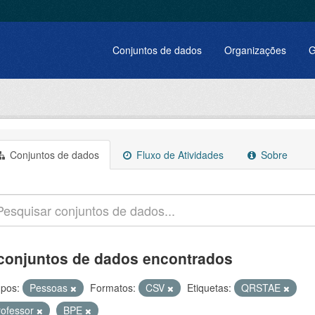
Conjuntos de dados
Organizações
G
Conjuntos de dados
Fluxo de Atividades
Sobre
conjuntos de dados encontrados
pos:
Pessoas
Formatos:
CSV
Etiquetas:
QRSTAE
rofessor
BPE