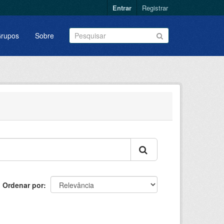
Entrar
Registrar
rupos
Sobre
Ordenar por