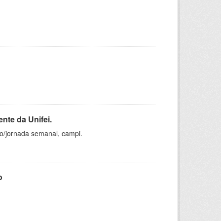
nte da Unifei.
ho/jornada semanal, campi.
o