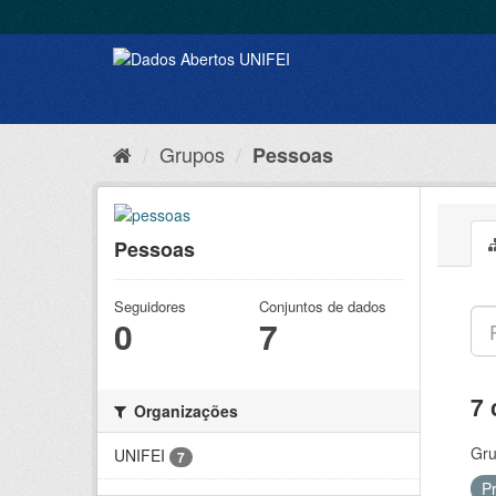
Grupos
Pessoas
Pessoas
Seguidores
Conjuntos de dados
0
7
7 
Organizações
Gru
UNIFEI
7
P