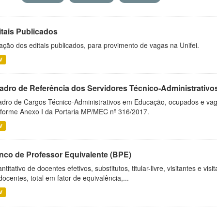
itais Publicados
ação dos editais publicados, para provimento de vagas na Unifei.
V
adro de Referência dos Servidores Técnico-Administrati
dro de Cargos Técnico-Administrativos em Educação, ocupados e vagos 
forme Anexo I da Portaria MP/MEC nº 316/2017.
V
nco de Professor Equivalente (BPE)
ntitativo de docentes efetivos, substitutos, titular-livre, visitantes e vi
docentes, total em fator de equivalência,...
V