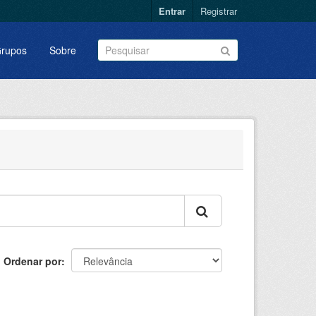
Entrar
Registrar
rupos
Sobre
Ordenar por