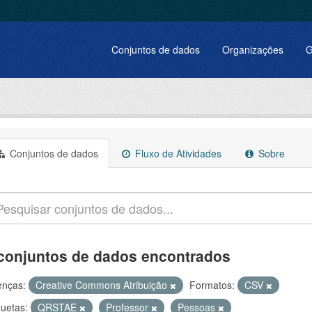
Conjuntos de dados
Organizações
G
Conjuntos de dados
Fluxo de Atividades
Sobre
conjuntos de dados encontrados
enças:
Creative Commons Atribuição
Formatos:
CSV
quetas:
QRSTAE
Professor
Pessoas