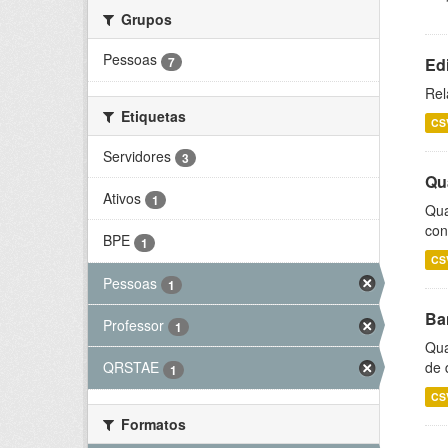
Grupos
Pessoas
7
Ed
Rel
Etiquetas
CS
Servidores
3
Qu
Ativos
1
Qua
con
BPE
1
CS
Pessoas
1
Ba
Professor
1
Qua
de 
QRSTAE
1
CS
Formatos