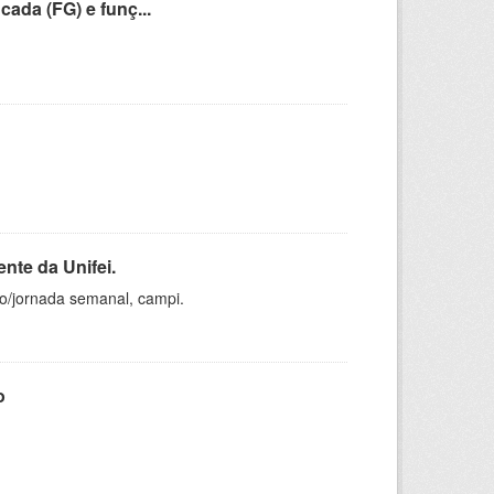
cada (FG) e funç...
nte da Unifei.
ho/jornada semanal, campi.
o