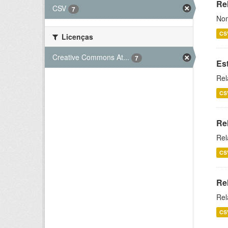
Rel
CSV
7
Nom
CS
Licenças
Creative Commons At...
7
Es
Rel
CS
Re
Rel
CS
Re
Rel
CS