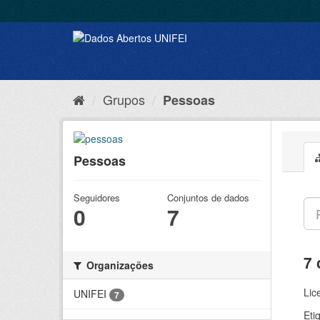
Grupos
Pessoas
Pessoas
Seguidores
Conjuntos de dados
0
7
7 
Organizações
Lic
UNIFEI
7
Eti