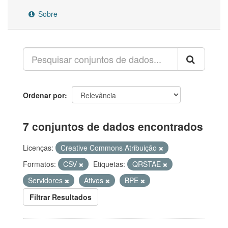
Sobre
Ordenar por
7 conjuntos de dados encontrados
Licenças:
Creative Commons Atribuição
Formatos:
CSV
Etiquetas:
QRSTAE
Servidores
Ativos
BPE
Filtrar Resultados