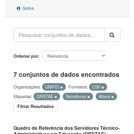
Sobre
Ordenar por
7 conjuntos de dados encontrados
Organizações:
UNIFEI
Formatos:
CSV
Etiquetas:
QRSTAE
Servidores
Ativos
Filtrar Resultados
Quadro de Referência dos Servidores Técnico-
Administrativos em Educação (QRSTAE)