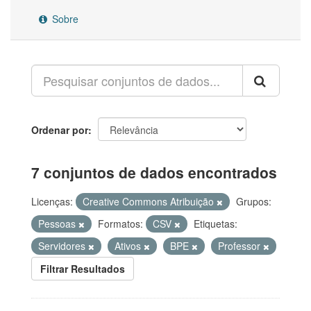
Sobre
Ordenar por
7 conjuntos de dados encontrados
Licenças:
Creative Commons Atribuição
Grupos:
Pessoas
Formatos:
CSV
Etiquetas:
Servidores
Ativos
BPE
Professor
Filtrar Resultados