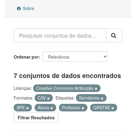
Sobre
Ordenar por
7 conjuntos de dados encontrados
Licenças:
Creative Commons Atribuição
Formatos:
CSV
Etiquetas:
Servidores
BPE
Ativos
Professor
QRSTAE
Filtrar Resultados