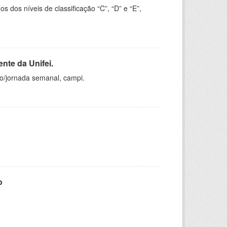
dos níveis de classificação “C”, “D” e “E”,
nte da Unifei.
ho/jornada semanal, campi.
o