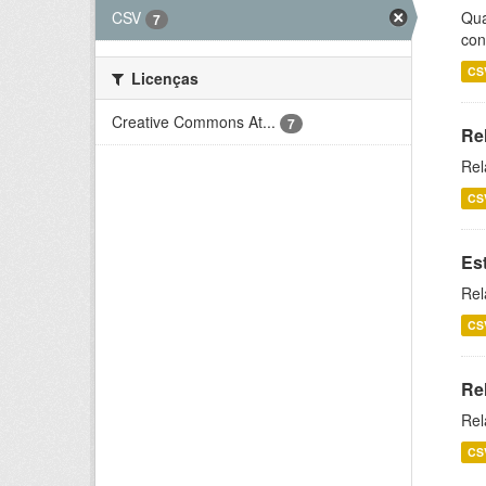
CSV
Qua
7
con
CS
Licenças
Creative Commons At...
7
Re
Rel
CS
Es
Rel
CS
Re
Rel
CS