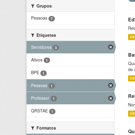
Grupos
Pessoas
7
Ed
Rel
Etiquetas
CS
Servidores
3
Ba
Ativos
1
Qua
de 
BPE
1
CS
Pessoas
1
Rel
Professor
1
Nom
QRSTAE
1
CS
Formatos
Qu