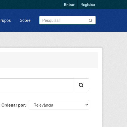
Entrar
Registrar
rupos
Sobre
Ordenar por