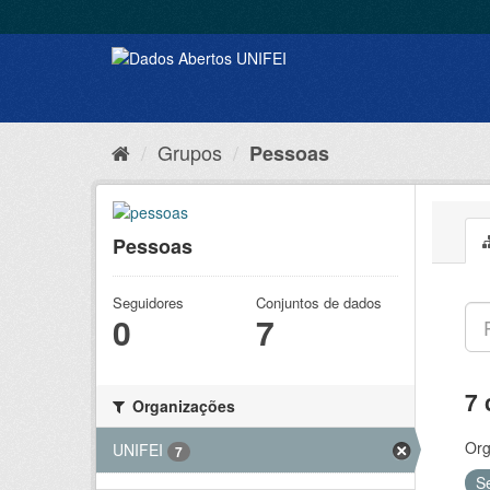
Grupos
Pessoas
Pessoas
Seguidores
Conjuntos de dados
0
7
7 
Organizações
Org
UNIFEI
7
S