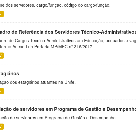
e dos servidores, cargo/função, código do cargo/função.
V
adro de Referência dos Servidores Técnico-Administrati
dro de Cargos Técnico-Administrativos em Educação, ocupados e vagos 
forme Anexo I da Portaria MP/MEC nº 316/2017.
V
tagiários
ação dos estagiários atuantes na Unifei.
V
lação de servidores em Programa de Gestão e Desempenh
ação de servidores em Programa de Gestão e Desempenho
V