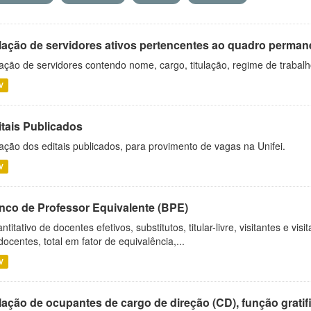
lação de servidores ativos pertencentes ao quadro permane
ação de servidores contendo nome, cargo, titulação, regime de trabal
V
itais Publicados
ação dos editais publicados, para provimento de vagas na Unifei.
V
nco de Professor Equivalente (BPE)
ntitativo de docentes efetivos, substitutos, titular-livre, visitantes e vi
docentes, total em fator de equivalência,...
V
ação de ocupantes de cargo de direção (CD), função gratifi