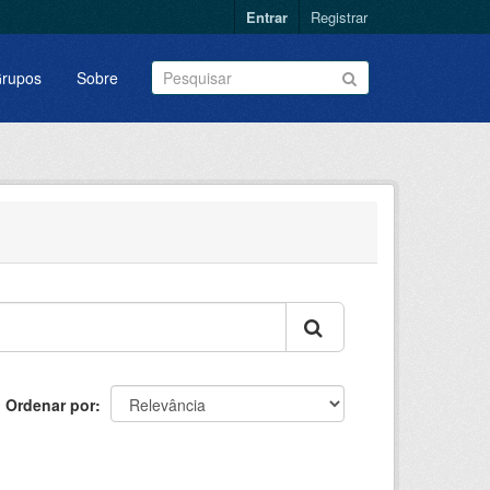
Entrar
Registrar
rupos
Sobre
Ordenar por