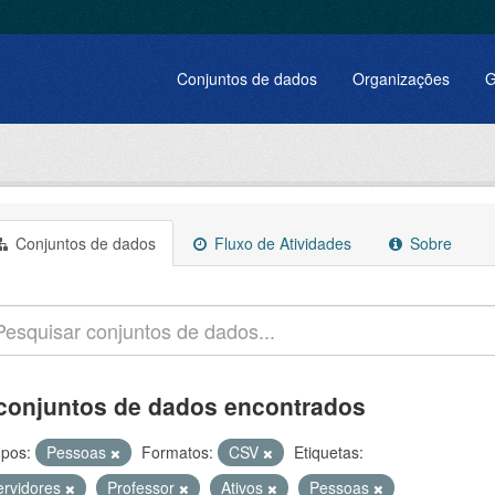
Conjuntos de dados
Organizações
G
Conjuntos de dados
Fluxo de Atividades
Sobre
conjuntos de dados encontrados
pos:
Pessoas
Formatos:
CSV
Etiquetas:
ervidores
Professor
Ativos
Pessoas