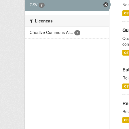
CSV
Nom
7
CS
Licenças
Qu
Creative Commons At...
7
Qua
con
CS
Es
Rel
CS
Re
Rel
CS