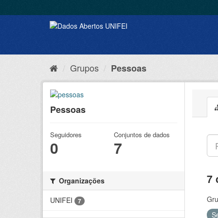
Grupos
Pessoas
Pessoas
Seguidores
Conjuntos de dados
0
7
7 
Organizações
Gru
UNIFEI
7
S