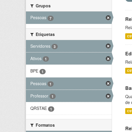
Grupos
Pessoas
7
Re
Rel
Etiquetas
CS
Servidores
3
Ed
Ativos
1
Rel
BPE
CS
1
Pessoas
1
Ba
Professor
Qua
1
de 
QRSTAE
1
CS
Formatos
Rel