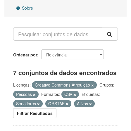
Sobre
Ordenar por
7 conjuntos de dados encontrados
Licenças:
Creative Commons Atribuição
Grupos:
Pessoas
Formatos:
CSV
Etiquetas:
Servidores
QRSTAE
Ativos
Filtrar Resultados