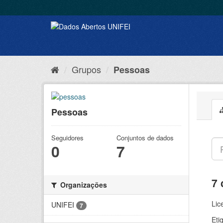
Grupos
Pessoas
Pessoas
Seguidores
Conjuntos de dados
0
7
7 
Organizações
Lic
UNIFEI
7
Eti