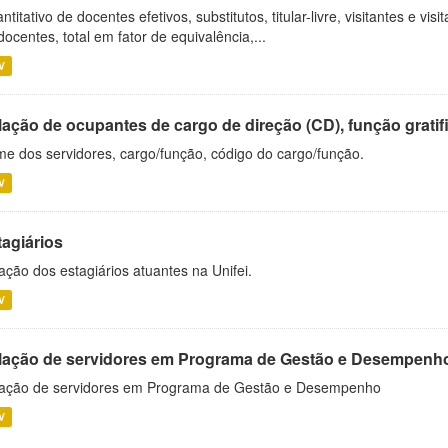
ntitativo de docentes efetivos, substitutos, titular-livre, visitantes e vi
docentes, total em fator de equivalência,...
V
ação de ocupantes de cargo de direção (CD), função gratifi
e dos servidores, cargo/função, código do cargo/função.
V
tagiários
ação dos estagiários atuantes na Unifei.
V
lação de servidores em Programa de Gestão e Desempenh
ação de servidores em Programa de Gestão e Desempenho
V