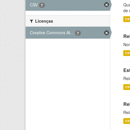
CSV
Qua
7
de 
CS
Licenças
Creative Commons At...
7
Rel
Nom
CS
Es
Rel
CS
Re
Rel
CS