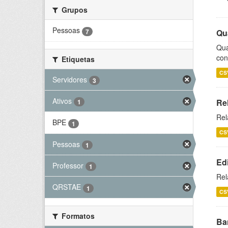
Grupos
Pessoas
7
Qu
Qua
con
Etiquetas
CS
Servidores
3
Ativos
Re
1
Rel
BPE
1
CS
Pessoas
1
Ed
Professor
1
Rel
QRSTAE
1
CS
Formatos
Ba