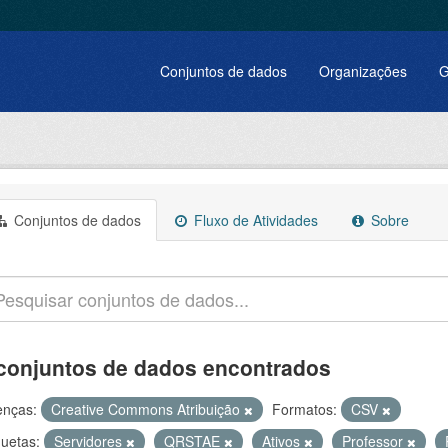
Conjuntos de dados
Organizações
G
Conjuntos de dados
Fluxo de Atividades
Sobre
conjuntos de dados encontrados
enças:
Creative Commons Atribuição
Formatos:
CSV
quetas:
Servidores
QRSTAE
Ativos
Professor