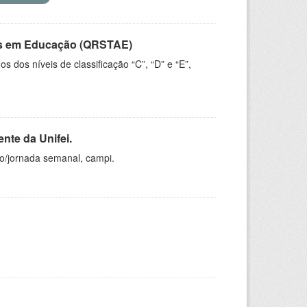
vos em Educação (QRSTAE)
dos níveis de classificação “C”, “D” e “E”,
nte da Unifei.
ho/jornada semanal, campi.