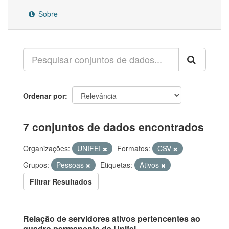
Sobre
Ordenar por
7 conjuntos de dados encontrados
Organizações:
UNIFEI
Formatos:
CSV
Grupos:
Pessoas
Etiquetas:
Ativos
Filtrar Resultados
Relação de servidores ativos pertencentes ao
quadro permanente da Unifei.