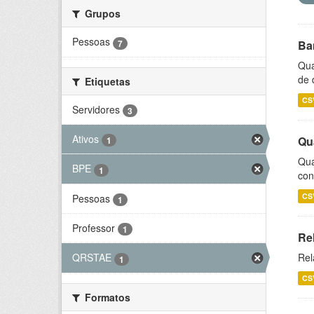
Grupos
Pessoas
7
Ba
Qua
de 
Etiquetas
CS
Servidores
3
Ativos
Qu
1
Qua
BPE
1
con
CS
Pessoas
1
Professor
1
Re
Rel
QRSTAE
1
CS
Formatos