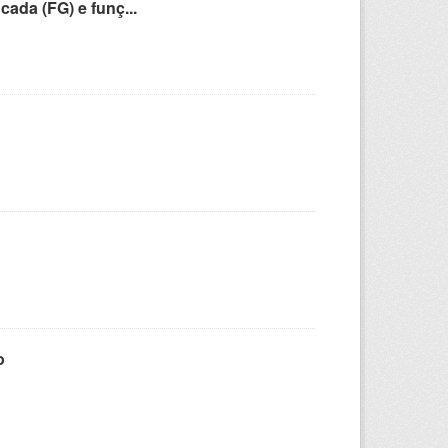
cada (FG) e funç...
o