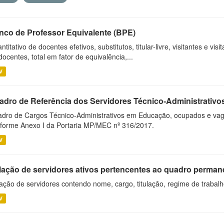
nco de Professor Equivalente (BPE)
ntitativo de docentes efetivos, substitutos, titular-livre, visitantes e vi
docentes, total em fator de equivalência,...
V
adro de Referência dos Servidores Técnico-Administrati
dro de Cargos Técnico-Administrativos em Educação, ocupados e vagos 
forme Anexo I da Portaria MP/MEC nº 316/2017.
V
lação de servidores ativos pertencentes ao quadro permane
ação de servidores contendo nome, cargo, titulação, regime de trabal
V