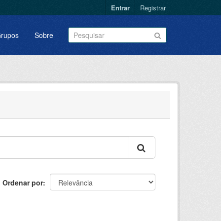
Entrar
Registrar
rupos
Sobre
Ordenar por