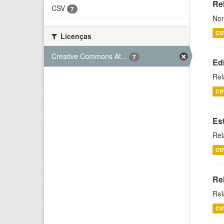
Rel
CSV
7
Nom
CS
Licenças
Creative Commons At...
7
Ed
Rel
CS
Es
Rel
CS
Re
Rel
CS