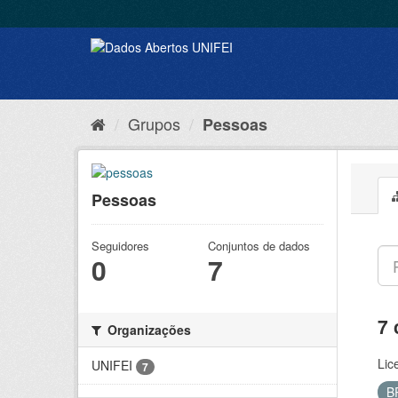
Grupos
Pessoas
Pessoas
Seguidores
Conjuntos de dados
0
7
7 
Organizações
Lic
UNIFEI
7
B