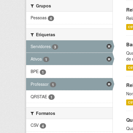
Grupos
Re
Pessoas
Rel
4
CS
Etiquetas
Ba
Servidores
3
Qua
Ativos
de 
1
CS
BPE
1
Professor
Rel
1
Nom
QRSTAE
1
CS
Formatos
Qu
CSV
4
Qua