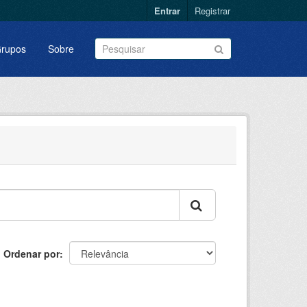
Entrar
Registrar
rupos
Sobre
Ordenar por