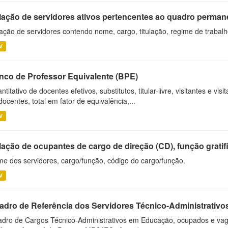
lação de servidores ativos pertencentes ao quadro permane
ação de servidores contendo nome, cargo, titulação, regime de trabal
V
nco de Professor Equivalente (BPE)
ntitativo de docentes efetivos, substitutos, titular-livre, visitantes e vi
docentes, total em fator de equivalência,...
V
ação de ocupantes de cargo de direção (CD), função gratifi
e dos servidores, cargo/função, código do cargo/função.
V
adro de Referência dos Servidores Técnico-Administrati
dro de Cargos Técnico-Administrativos em Educação, ocupados e vagos 