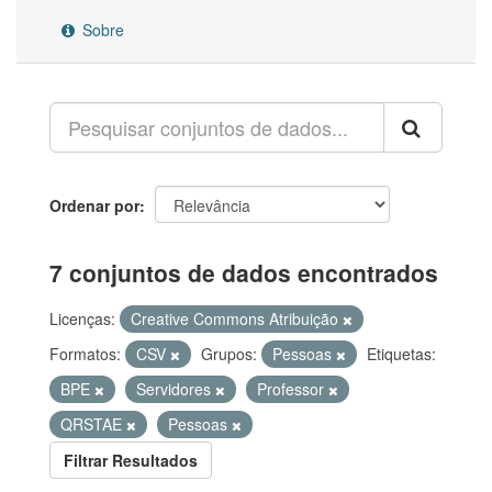
Sobre
Ordenar por
7 conjuntos de dados encontrados
Licenças:
Creative Commons Atribuição
Formatos:
CSV
Grupos:
Pessoas
Etiquetas:
BPE
Servidores
Professor
QRSTAE
Pessoas
Filtrar Resultados