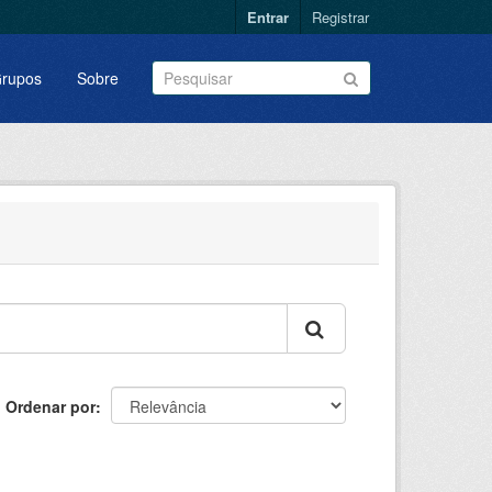
Entrar
Registrar
rupos
Sobre
Ordenar por