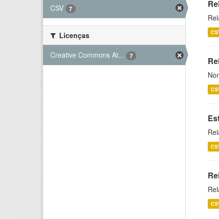
Re
CSV
7
Rel
CS
Licenças
Creative Commons At...
7
Rel
Nom
CS
Es
Rel
CS
Re
Rel
CS