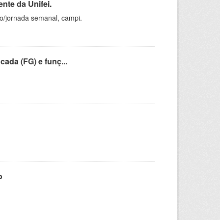
nte da Unifei.
ho/jornada semanal, campi.
cada (FG) e funç...
o