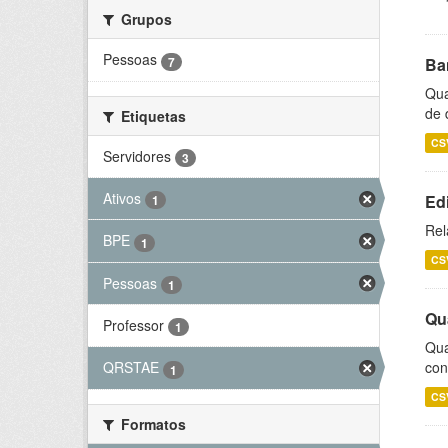
Grupos
Pessoas
7
Ba
Qua
de 
Etiquetas
CS
Servidores
3
Ativos
Ed
1
Rel
BPE
1
CS
Pessoas
1
Qu
Professor
1
Qua
con
QRSTAE
1
CS
Formatos