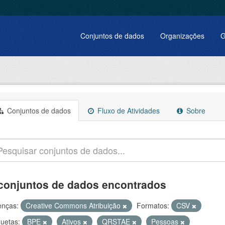
Conjuntos de dados
Organizações
G
Conjuntos de dados
Fluxo de Atividades
Sobre
conjuntos de dados encontrados
enças:
Creative Commons Atribuição
Formatos:
CSV
quetas:
BPE
Ativos
QRSTAE
Pessoas