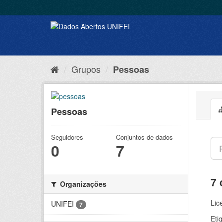
Grupos
Pessoas
Pessoas
Seguidores
Conjuntos de dados
0
7
7 
Organizações
Lic
UNIFEI
7
Eti