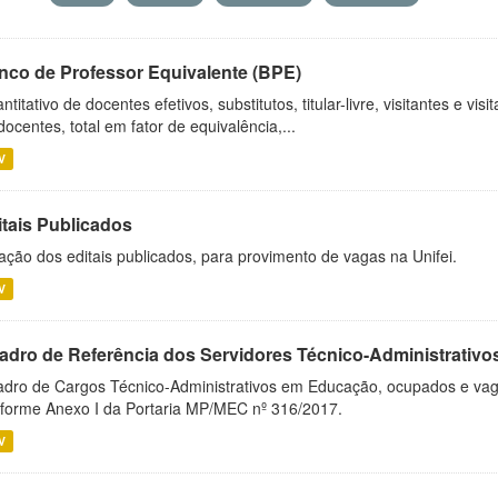
nco de Professor Equivalente (BPE)
ntitativo de docentes efetivos, substitutos, titular-livre, visitantes e vi
docentes, total em fator de equivalência,...
V
itais Publicados
ação dos editais publicados, para provimento de vagas na Unifei.
V
adro de Referência dos Servidores Técnico-Administrati
dro de Cargos Técnico-Administrativos em Educação, ocupados e vagos 
forme Anexo I da Portaria MP/MEC nº 316/2017.
V