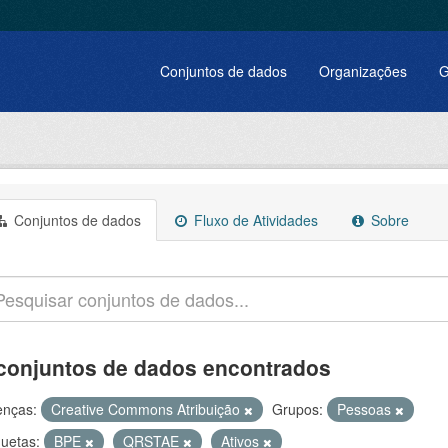
Conjuntos de dados
Organizações
G
Conjuntos de dados
Fluxo de Atividades
Sobre
conjuntos de dados encontrados
enças:
Creative Commons Atribuição
Grupos:
Pessoas
quetas:
BPE
QRSTAE
Ativos