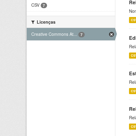
Rel
CSV
7
Nom
CS
Licenças
Creative Commons At...
7
Ed
Rel
CS
Es
Rel
CS
Re
Rel
CS