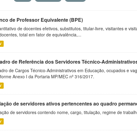
nco de Professor Equivalente (BPE)
ntitativo de docentes efetivos, substitutos, titular-livre, visitantes e vi
docentes, total em fator de equivalência,...
V
adro de Referência dos Servidores Técnico-Administrati
dro de Cargos Técnico-Administrativos em Educação, ocupados e vagos 
forme Anexo I da Portaria MP/MEC nº 316/2017.
V
lação de servidores ativos pertencentes ao quadro permane
ação de servidores contendo nome, cargo, titulação, regime de trabal
V