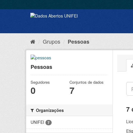
Grupos
Pessoas
Pessoas
Seguidores
Conjuntos de dados
0
7
7 
Organizações
Lic
UNIFEI
7
Eti