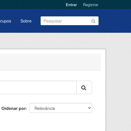
Entrar
Registrar
rupos
Sobre
Ordenar por