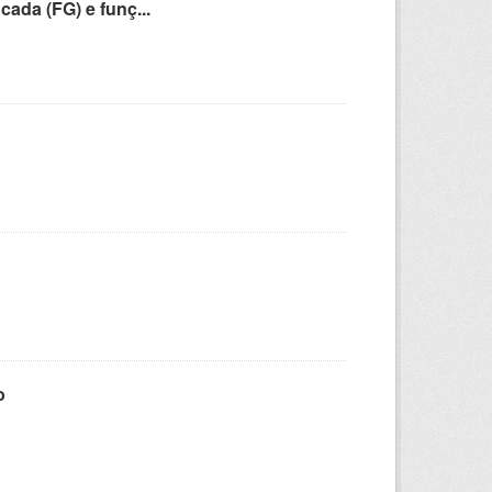
cada (FG) e funç...
o