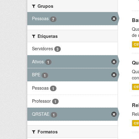
Grupos
Pessoas
7
Ba
Qua
de 
Etiquetas
CS
Servidores
3
Ativos
Qu
1
Qua
BPE
1
con
CS
Pessoas
1
Professor
1
Re
Rel
QRSTAE
1
CS
Formatos