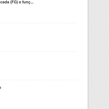
cada (FG) e funç...
o