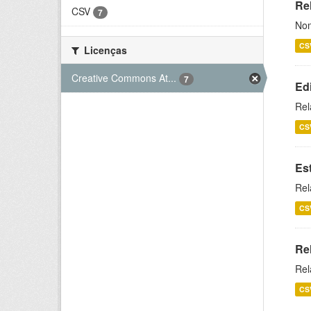
Rel
CSV
7
Nom
CS
Licenças
Creative Commons At...
7
Ed
Rel
CS
Es
Rel
CS
Re
Rel
CS