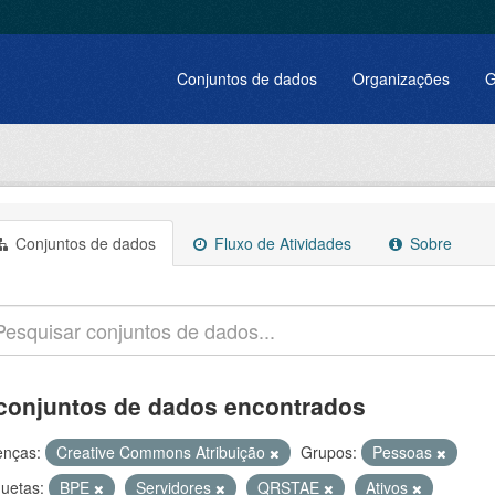
Conjuntos de dados
Organizações
G
Conjuntos de dados
Fluxo de Atividades
Sobre
conjuntos de dados encontrados
enças:
Creative Commons Atribuição
Grupos:
Pessoas
quetas:
BPE
Servidores
QRSTAE
Ativos