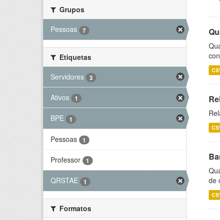
Grupos
Pessoas
7
Qu
Qua
con
Etiquetas
CS
Servidores
3
Ativos
Re
1
Rel
BPE
1
CS
Pessoas
1
Ba
Professor
1
Qua
de 
QRSTAE
1
CS
Formatos