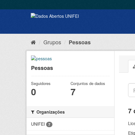
Grupos
Pessoas
Pessoas
Seguidores
Conjuntos de dados
0
7
7 
Organizações
Lic
UNIFEI
7
Eti