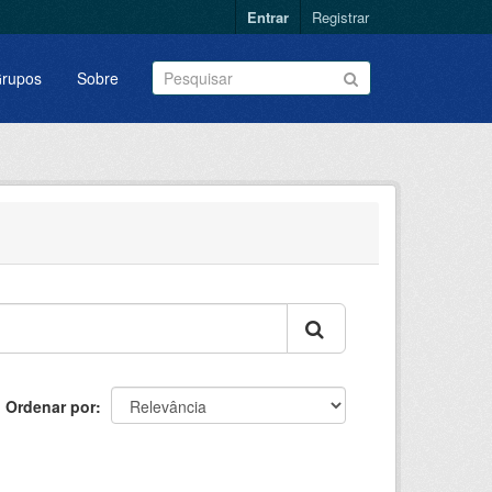
Entrar
Registrar
rupos
Sobre
Ordenar por