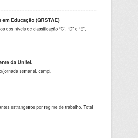
vos em Educação (QRSTAE)
dos níveis de classificação “C”, “D” e “E”,
nte da Unifei.
ho/jornada semanal, campi.
sitantes estrangeiros por regime de trabalho. Total