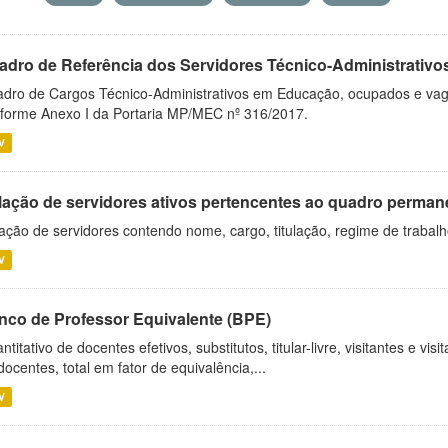
adro de Referência dos Servidores Técnico-Administrati
dro de Cargos Técnico-Administrativos em Educação, ocupados e vagos 
forme Anexo I da Portaria MP/MEC nº 316/2017.
V
lação de servidores ativos pertencentes ao quadro permane
ação de servidores contendo nome, cargo, titulação, regime de trabal
V
nco de Professor Equivalente (BPE)
ntitativo de docentes efetivos, substitutos, titular-livre, visitantes e vi
docentes, total em fator de equivalência,...
V