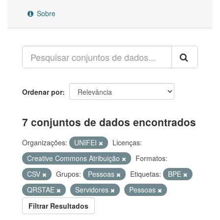
Sobre
Ordenar por
7 conjuntos de dados encontrados
Organizações:
UNIFEI
Licenças:
Creative Commons Atribuição
Formatos:
CSV
Grupos:
Pessoas
Etiquetas:
BPE
QRSTAE
Servidores
Pessoas
Filtrar Resultados