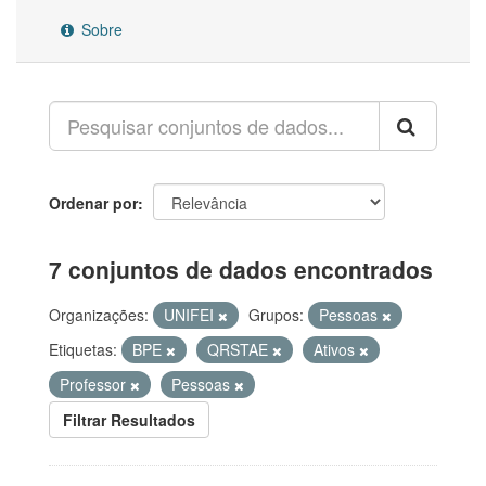
Sobre
Ordenar por
7 conjuntos de dados encontrados
Organizações:
UNIFEI
Grupos:
Pessoas
Etiquetas:
BPE
QRSTAE
Ativos
Professor
Pessoas
Filtrar Resultados