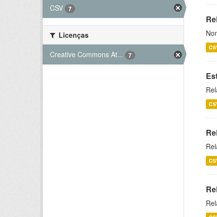
CSV
7
Rel
Nom
Licenças
CS
Creative Commons At...
7
Es
Rel
CS
Re
Rel
CS
Re
Rel