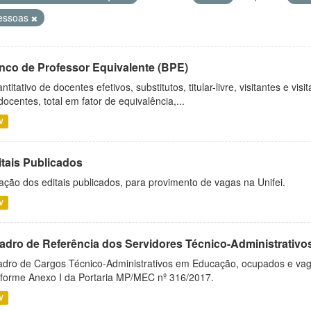
essoas
nco de Professor Equivalente (BPE)
ntitativo de docentes efetivos, substitutos, titular-livre, visitantes e vi
docentes, total em fator de equivalência,...
V
itais Publicados
ação dos editais publicados, para provimento de vagas na Unifei.
V
adro de Referência dos Servidores Técnico-Administrati
dro de Cargos Técnico-Administrativos em Educação, ocupados e vagos 
forme Anexo I da Portaria MP/MEC nº 316/2017.
V