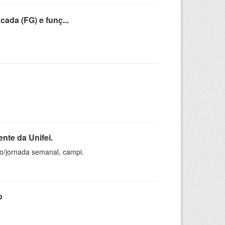
cada (FG) e funç...
nte da Unifei.
ho/jornada semanal, campi.
o