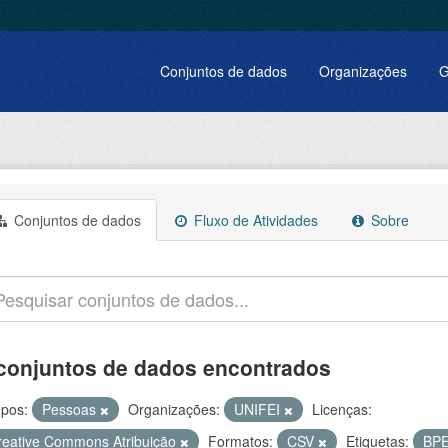
Conjuntos de dados
Organizações
G
Conjuntos de dados
Fluxo de Atividades
Sobre
conjuntos de dados encontrados
pos:
Pessoas
Organizações:
UNIFEI
Licenças:
reative Commons Atribuição
Formatos:
CSV
Etiquetas:
BP