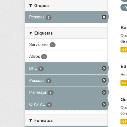
Grupos
P
Pessoas
7
Ba
Etiquetas
Qua
de 
Servidores
3
CS
Ativos
1
Ed
BPE
1
Rel
Pessoas
1
CS
Professor
1
Qu
QRSTAE
1
Qua
con
Formatos
CS