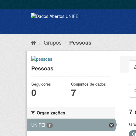
Grupos
Pessoas
Pessoas
Seguidores
Conjuntos de dados
0
7
7 
Organizações
Gru
UNIFEI
7
C