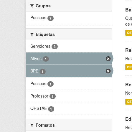
Grupos
Ba
Pessoas
Qua
7
de 
CS
Etiquetas
Servidores
3
Re
Ativos
Rel
1
CS
BPE
1
Pessoas
Rel
1
Nom
Professor
1
CS
QRSTAE
1
Ed
Formatos
Rel