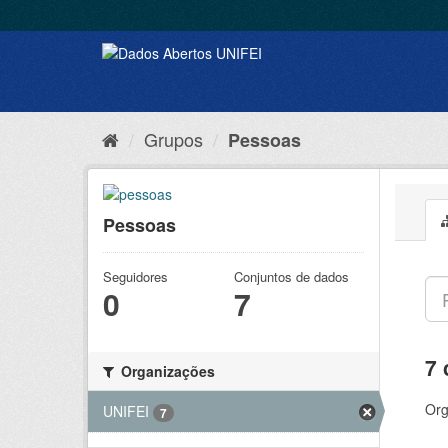
Grupos
Pessoas
Pessoas
Seguidores
Conjuntos de dados
0
7
7 
Organizações
Org
UNIFEI
7