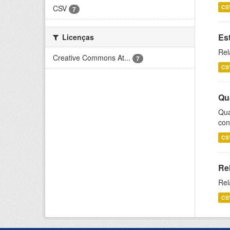
CSV
CS
7
Es
Licenças
Rel
Creative Commons At...
7
CS
Qu
Qua
con
CS
Re
Rel
CS