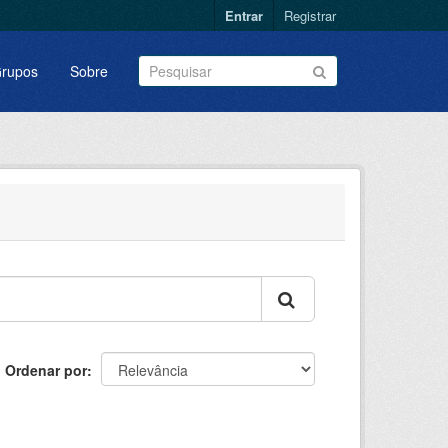
Entrar
Registrar
rupos
Sobre
Ordenar por