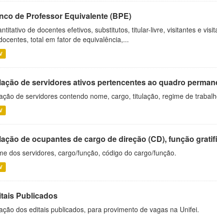
nco de Professor Equivalente (BPE)
ntitativo de docentes efetivos, substitutos, titular-livre, visitantes e vi
docentes, total em fator de equivalência,...
V
lação de servidores ativos pertencentes ao quadro permane
ação de servidores contendo nome, cargo, titulação, regime de trabal
V
ação de ocupantes de cargo de direção (CD), função gratifi
e dos servidores, cargo/função, código do cargo/função.
V
itais Publicados
ação dos editais publicados, para provimento de vagas na Unifei.