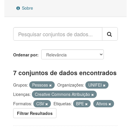
Sobre
Ordenar por
7 conjuntos de dados encontrados
Grupos:
Pessoas
Organizações:
UNIFEI
Licenças:
Creative Commons Atribuição
Formatos:
CSV
Etiquetas:
BPE
Ativos
Filtrar Resultados