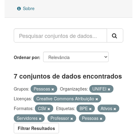
Sobre
Ordenar por
7 conjuntos de dados encontrados
Grupos:
Pessoas
Organizações:
UNIFEI
Licenças:
Creative Commons Atribuição
Formatos:
CSV
Etiquetas:
BPE
Ativos
Servidores
Professor
Pessoas
Filtrar Resultados