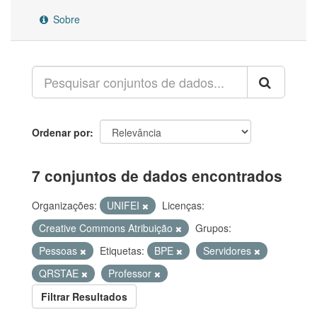
Sobre
Ordenar por
7 conjuntos de dados encontrados
Organizações:
UNIFEI
Licenças:
Creative Commons Atribuição
Grupos:
Pessoas
Etiquetas:
BPE
Servidores
QRSTAE
Professor
Filtrar Resultados