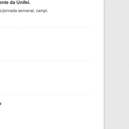
nte da Unifei.
ho/jornada semanal, campi.
o