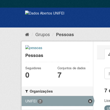
Grupos
Pessoas
Pessoas
Seguidores
Conjuntos de dados
0
7
7 
Organizações
Lic
UNIFEI
7
U