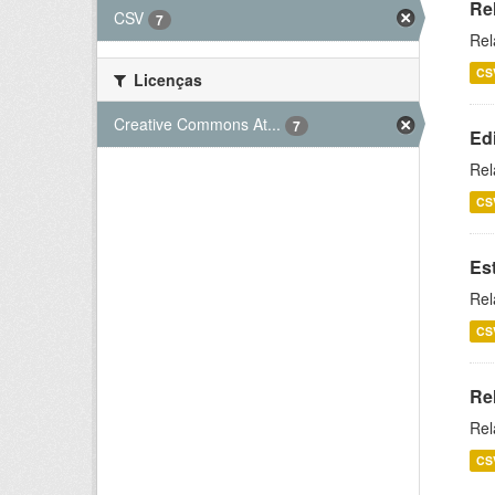
Re
CSV
7
Rel
CS
Licenças
Creative Commons At...
7
Ed
Rel
CS
Es
Rel
CS
Re
Rel
CS