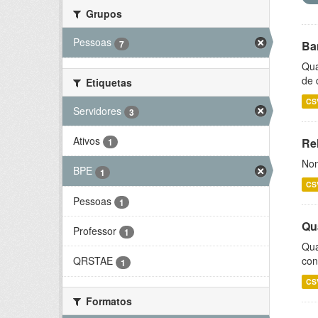
Grupos
Pessoas
7
Ba
Qua
de 
Etiquetas
CS
Servidores
3
Ativos
Rel
1
Nom
BPE
1
CS
Pessoas
1
Qu
Professor
1
Qua
con
QRSTAE
1
CS
Formatos