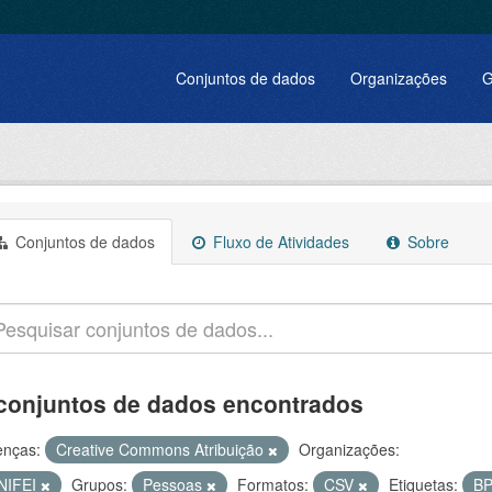
Conjuntos de dados
Organizações
G
Conjuntos de dados
Fluxo de Atividades
Sobre
conjuntos de dados encontrados
enças:
Creative Commons Atribuição
Organizações:
NIFEI
Grupos:
Pessoas
Formatos:
CSV
Etiquetas:
B