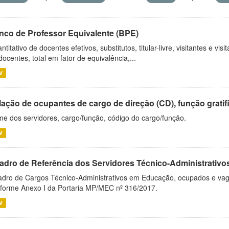
nco de Professor Equivalente (BPE)
ntitativo de docentes efetivos, substitutos, titular-livre, visitantes e vi
docentes, total em fator de equivalência,...
V
ação de ocupantes de cargo de direção (CD), função gratifi
e dos servidores, cargo/função, código do cargo/função.
V
adro de Referência dos Servidores Técnico-Administrati
dro de Cargos Técnico-Administrativos em Educação, ocupados e vagos 
forme Anexo I da Portaria MP/MEC nº 316/2017.
V