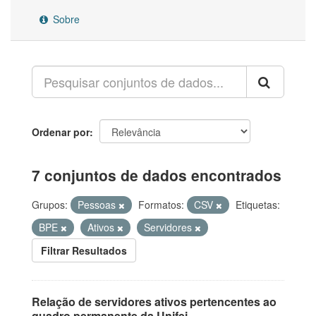
Sobre
Ordenar por
7 conjuntos de dados encontrados
Grupos:
Pessoas
Formatos:
CSV
Etiquetas:
BPE
Ativos
Servidores
Filtrar Resultados
Relação de servidores ativos pertencentes ao
quadro permanente da Unifei.