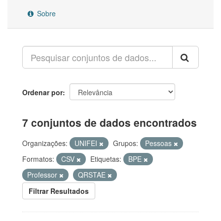
Sobre
Ordenar por
7 conjuntos de dados encontrados
Organizações:
UNIFEI
Grupos:
Pessoas
Formatos:
CSV
Etiquetas:
BPE
Professor
QRSTAE
Filtrar Resultados