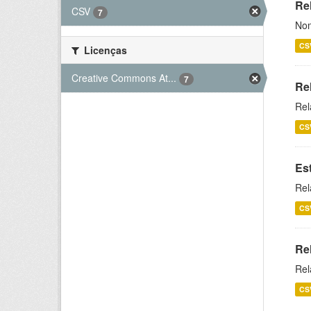
Rel
CSV
7
Nom
CS
Licenças
Creative Commons At...
7
Re
Rel
CS
Es
Rel
CS
Re
Rel
CS