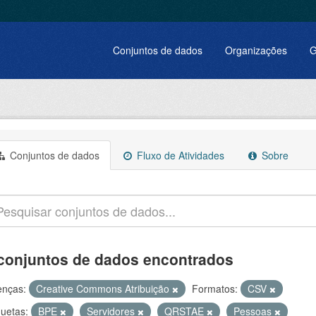
Conjuntos de dados
Organizações
G
Conjuntos de dados
Fluxo de Atividades
Sobre
conjuntos de dados encontrados
enças:
Creative Commons Atribuição
Formatos:
CSV
quetas:
BPE
Servidores
QRSTAE
Pessoas