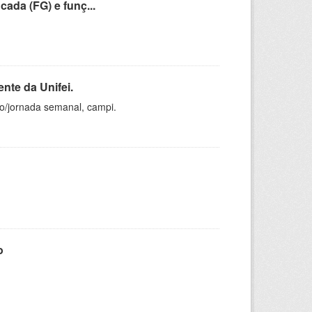
cada (FG) e funç...
nte da Unifei.
ho/jornada semanal, campi.
o