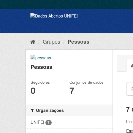
Grupos
Pessoas
Pessoas
Seguidores
Conjuntos de dados
0
7
7 
Organizações
Lic
UNIFEI
7
Eti