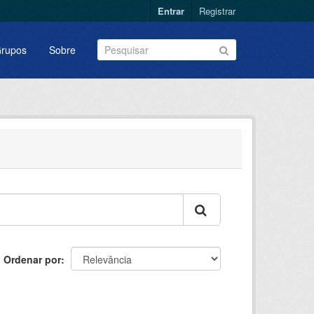
Entrar
Registrar
rupos
Sobre
Ordenar por