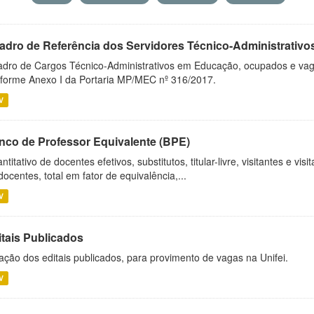
adro de Referência dos Servidores Técnico-Administrati
dro de Cargos Técnico-Administrativos em Educação, ocupados e vagos 
forme Anexo I da Portaria MP/MEC nº 316/2017.
V
nco de Professor Equivalente (BPE)
ntitativo de docentes efetivos, substitutos, titular-livre, visitantes e vi
docentes, total em fator de equivalência,...
V
itais Publicados
ação dos editais publicados, para provimento de vagas na Unifei.
V