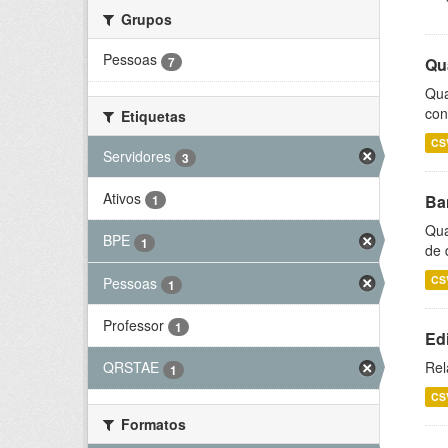
Grupos
Pessoas
7
Qu
Qua
con
Etiquetas
CS
Servidores
3
Ativos
Ba
1
Qua
BPE
1
de 
CS
Pessoas
1
Professor
1
Ed
Rel
QRSTAE
1
CS
Formatos