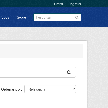
Entrar
Registrar
rupos
Sobre
Ordenar por