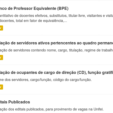
nco de Professor Equivalente (BPE)
ntitativo de docentes efetivos, substitutos, titular-livre, visitantes e vi
docentes, total em fator de equivalência,...
V
lação de servidores ativos pertencentes ao quadro permane
ação de servidores contendo nome, cargo, titulação, regime de trabal
V
ação de ocupantes de cargo de direção (CD), função gratifi
e dos servidores, cargo/função, código do cargo/função.
V
itais Publicados
ação dos editais publicados, para provimento de vagas na Unifei.