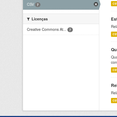
CSV
CS
7
Es
Licenças
Rel
Creative Commons At...
7
CS
Qu
Qua
con
CS
Re
Rel
CS