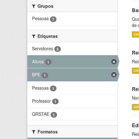
Grupos
Ba
Pessoas
Qua
7
de 
CS
Etiquetas
Servidores
3
Re
Ativos
Rel
1
CS
BPE
1
Pessoas
Rel
1
Nom
Professor
1
CS
QRSTAE
1
Ed
Formatos
Rel